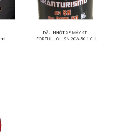
–
DẦU NHỚT XE MÁY 4T –
0ml
FORTULL OIL SN 20W-50 1,0 lít
Chi tiết