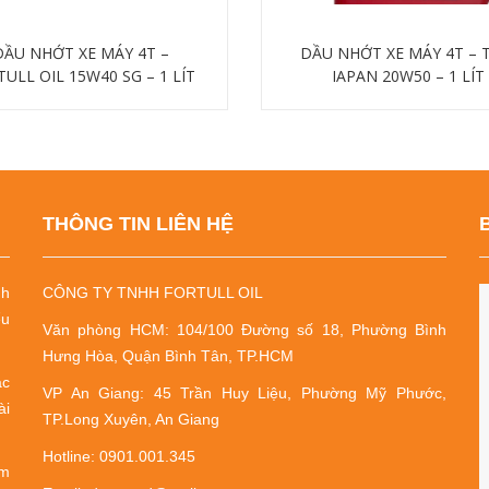
DẦU NHỚT XE MÁY 4T –
DẦU NHỚT XE MÁY 4T – 
ULL OIL 15W40 SG – 1 LÍT
JAPAN 20W50 – 1 LÍT
Chi tiết
Chi tiết
THÔNG TIN LIÊN HỆ
nh
CÔNG TY TNHH FORTULL OIL
ểu
Văn phòng HCM: 104/100 Đường số 18, Phường Bình
Hưng Hòa, Quận Bình Tân, TP.HCM
ác
VP An Giang: 45 Trần Huy Liệu, Phường Mỹ Phước,
ài
TP.Long Xuyên, An Giang
Hotline: 0901.001.345
ớm