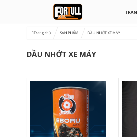
TRAN
Trang chủ
SẢN PHẨM
DẦU NHỚT XE MÁY
DẦU NHỚT XE MÁY