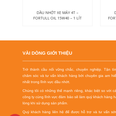
DẦU NHỚT XE MÁY 4T –
FORTULL OIL 15W40 – 1 LÍT
FORT
Chi tiết
VÀI DÒNG GIỚI THIỆU
Trở thành cầu nối vững chắc, chuyên nghiệp.
Tận tì
chăm sóc và tư vấn khách hàng bởi chuyên gia am hi
nhất trong lĩnh vực dầu nhớt.
Chúng tôi có những thế mạnh riêng, khác biệt so với c
công ty cùng lĩnh vực đảm bảo sẽ làm quý khách hàng h
lòng khi sử dụng sản phẩm.
Quý khách hàng liên hệ để được hỗ trợ và tư vấn s