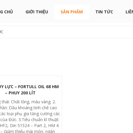
G CHỦ
GIỚI THIỆU
SẢN PHẨM
TIN TỨC
LIÊ
ỰC
Y LỰC – FORTULL OIL 68 HM
– PHUY 200 LÍT
 thái: Chất lỏng, màu vàng. 2.
hần: Dầu khoáng tinh chế cao
các loại phụ gia tăng cường các
 của Đức. 3.Tiêu chuẩn kĩ thuật:
HF2, Din 51524 – Part 2, HM 4.
: – Giảm thiểu mài mòn, ngăn