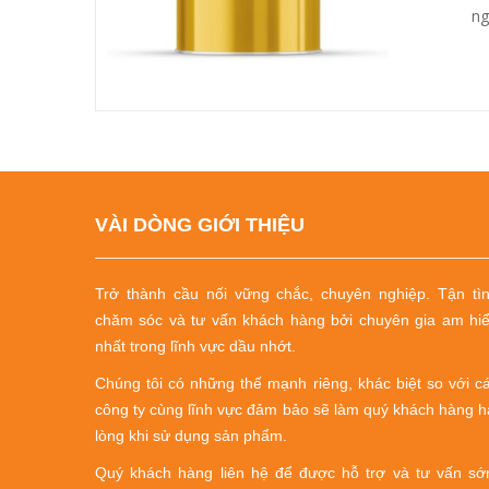
ng
VÀI DÒNG GIỚI THIỆU
Trở thành cầu nối vững chắc, chuyên nghiệp.
Tận tì
chăm sóc và tư vấn khách hàng bởi chuyên gia am hi
nhất trong lĩnh vực dầu nhớt.
Chúng tôi có những thế mạnh riêng, khác biệt so với c
công ty cùng lĩnh vực đảm bảo sẽ làm quý khách hàng h
lòng khi sử dụng sản phẩm.
Quý khách hàng liên hệ để được hỗ trợ và tư vấn s