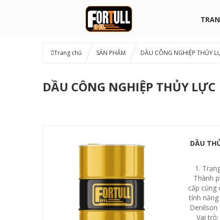
TRAN
Trang chủ
SẢN PHẨM
DẦU CÔNG NGHIỆP THỦY L
DẦU CÔNG NGHIỆP THỦY LỰC
DẦU THỦ
1. Trạng
Thành p
cấp cùng 
tính năng
Denilson 
Vai trò