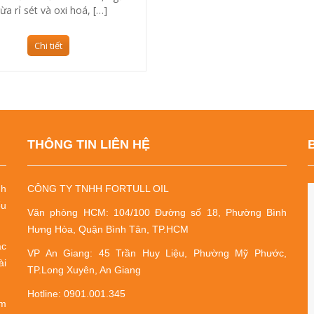
ừa rỉ sét và oxi hoá, […]
Chi tiết
THÔNG TIN LIÊN HỆ
nh
CÔNG TY TNHH FORTULL OIL
ểu
Văn phòng HCM: 104/100 Đường số 18, Phường Bình
Hưng Hòa, Quận Bình Tân, TP.HCM
ác
VP An Giang: 45 Trần Huy Liệu, Phường Mỹ Phước,
ài
TP.Long Xuyên, An Giang
Hotline: 0901.001.345
ớm