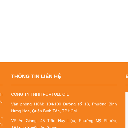
THÔNG TIN LIÊN HỆ
nh
CÔNG TY TNHH FORTULL OIL
ểu
Văn phòng HCM: 104/100 Đường số 18, Phường Bình
Hưng Hòa, Quận Bình Tân, TP.HCM
ác
VP An Giang: 45 Trần Huy Liệu, Phường Mỹ Phước,
ài
TP.Long Xuyên, An Giang