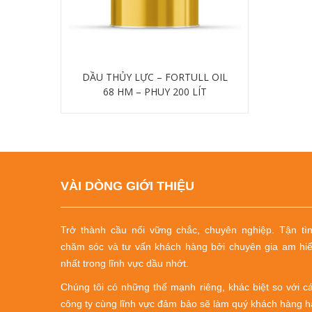
DẦU THỦY LỰC – FORTULL OIL
68 HM – PHUY 200 LÍT
Chi tiết
VÀI DÒNG GIỚI THIỆU
Trở thành cầu nối vững chắc, chuyên nghiệp.
Tận tì
chăm sóc và tư vấn khách hàng bởi chuyên gia am hi
nhất trong lĩnh vực dầu nhớt.
Chúng tôi có những thế mạnh riêng, khác biệt so với c
công ty cùng lĩnh vực đảm bảo sẽ làm quý khách hàng h