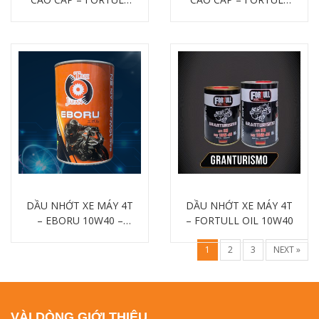
OIL CI-4/SL 20W50
OIL CI-4/SL 20W50 200
Chi tiết
Chi tiết
Lít
DẦU NHỚT XE MÁY 4T
DẦU NHỚT XE MÁY 4T
– EBORU 10W40 –
– FORTULL OIL 10W40
1LÍT
Chi tiết
Chi tiết
1
2
3
NEXT »
VÀI DÒNG GIỚI THIỆU