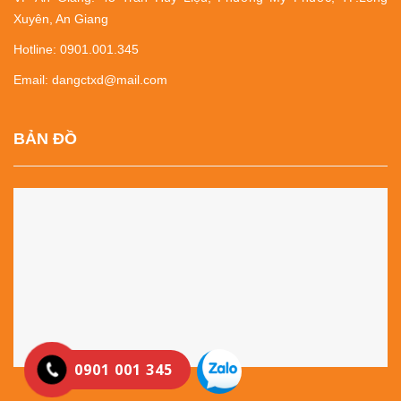
Xuyên, An Giang
Hotline: 0901.001.345
Email: dangctxd@mail.com
BẢN ĐỒ
0901 001 345